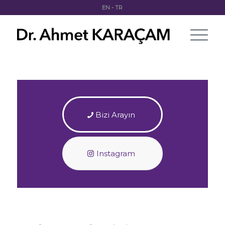
EN
-
TR
Bizi Arayın
Instagram