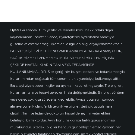
Uyarı:
Bu sitedeki tüm yazılar ve resimler konu hakkındaki diğer
kaynaklardan ibarettir. Sitede, ziyaretçilerini aydınlatma amacıyla
güzellik ve estetik amaçlı işlemler ile ilgili ön bilgiler yayınlanmaktadır.
BU SİTE, KİŞİLERİ BİLGİLENDİRMEK AMACIYLA HAZIRLANMIŞ OLUP,
SAĞLIK HİZMETİ VERMEMEKTEDİR. SİTEDEKİ BİLGİLER HİÇ BİR
ŞEKİLDE HASTALIKLARIN TANI VEYA TEDAVİSİNDE
KULLANILMAMALIDIR. Site içeriğinin bu şekilde tanı ve tedavi amacıyla
kullanımından doğacak tüm sorumluluk ziyaretçiye, kullanıcıya aittir.
Bu siteyi ziyaret eden kişiler bu uyarıları kabul etmiş sayılır. Tıp bilgileri,
kullanılan tanı ve tedavi gereçleri hızla değişmektedir. Bir bilgi, yöntem
veya gereç çok kısa sürede terk edilebilir. Ayrıca tıpta aynı sonucu
almaya yönelik olan, farklı teknik ve bilgiler, değişik uygulamalar
olabilir. Tanı ve tedavide doktorun kişisel deneyimi, yetenekleri
belirleyici bir faktördür. Aynı konu hakkında farklı görüşler olması
mümkündür. Sitedeki bilgiler her gün güncelleştirilemediğinden her
bilginin ziyaretçi tarafından doktoruna danışılarak kontrol edilmesi