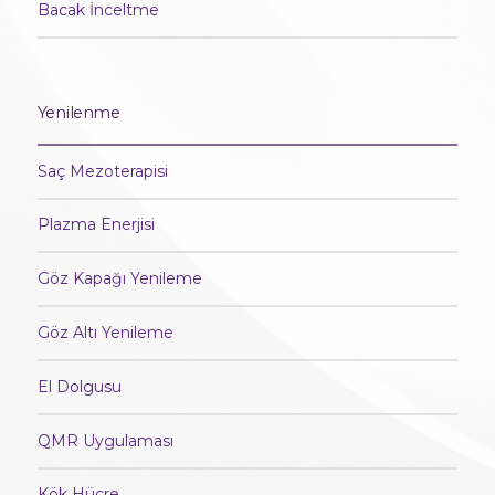
Bacak İnceltme
Yenilenme
Saç Mezoterapisi
Plazma Enerjisi
Göz Kapağı Yenileme
Göz Altı Yenileme
El Dolgusu
QMR Uygulaması
Kök Hücre