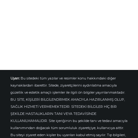
Uyarı:
Bu sitedeki tüm yazılar ve resimler konu hakkındaki diğer
kaynaklardan ibarettir. Sitede, ziyaretçilerini aydınlatma amacıyla
güzellik ve estetik amaçlı işlemler ile ilgili ön bilgiler yayınlanmaktadır.
BU SİTE, KİŞİLERİ BİLGİLENDİRMEK AMACIYLA HAZIRLANMIŞ OLUP,
SAĞLIK HİZMETİ VERMEMEKTEDİR. SİTEDEKİ BİLGİLER HİÇ BİR
ŞEKİLDE HASTALIKLARIN TANI VEYA TEDAVİSİNDE
KULLANILMAMALIDIR. Site içeriğinin bu şekilde tanı ve tedavi amacıyla
kullanımından doğacak tüm sorumluluk ziyaretçiye, kullanıcıya aittir.
Bu siteyi ziyaret eden kişiler bu uyarıları kabul etmiş sayılır. Tıp bilgileri,